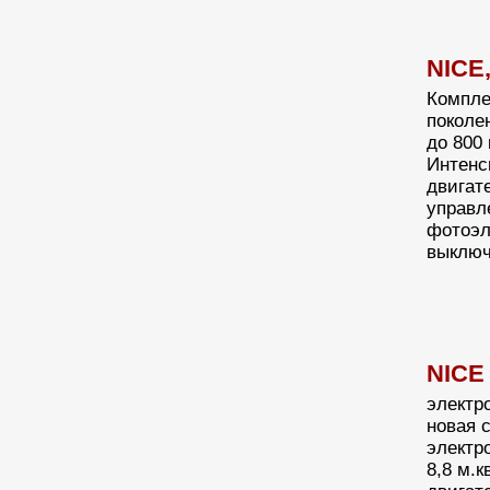
NICE
Компле
поколе
до 800 
Интенс
двигате
управл
фотоэл
выключ
NICE
электр
новая 
электр
8,8 м.