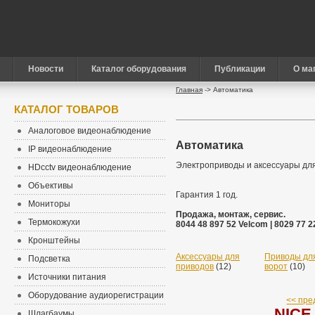
Новости
Каталог оборудования
Публикации
О ма
Главная
-> Автоматика
КАТАЛОГ ТОВАРОВ
Аналоговое видеонаблюдение
Автоматика
IP видеонаблюдение
Электроприводы и аксессуары для
HDcctv видеонаблюдение
Объективы
Гарантия 1 год.
Мониторы
Продажа, монтаж, сервис.
Термокожухи
8044 48 897 52 Velcom | 8029 77 
Кронштейны
Аксессуары для
Приводы дл
Подсветка
приводов
(12)
ворот
(10)
Источники питания
Оборудование аудиорегистрации
<< пре
NICE
Шлагбаумы