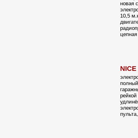
новая 
электр
10,5 м
двигате
радиоп
цепная
NICE
электр
полный
гаражн
рейкой 
удлинён
электр
пульта,