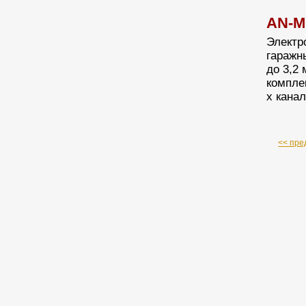
AN-M
Электр
гаражн
до 3,2 
компле
х кана
<< пре