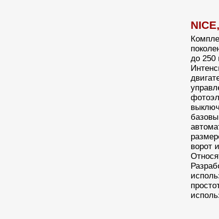
NICE
Компле
поколе
до 250 
Интенс
двигате
управл
фотоэл
выключ
базовы
автома
размер
ворот 
Относя
Разраб
исполь
просто
исполь